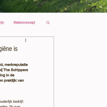
ijn
Ketenconcept
giëne is
id, merkreputatie 
bij The Schippers 
ing in de 
n praktijk: van 
uderlijk bedrijf: 
nthe. “Ik was 