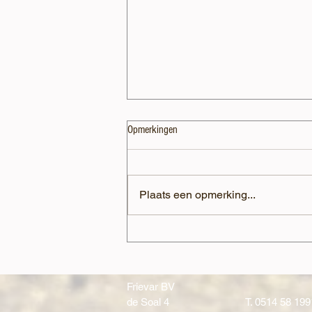
Opmerkingen
Plaats een opmerking...
Debby Lorist nieuwe ketenregisseur bij
Frievar: ‘Samen zorgen voor een
sterke toekomst’
Frievar BV
de Soal 4
T.
0514 58 199