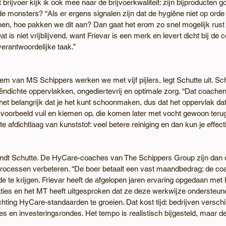
t brijvoer kijk ik ook mee naar de brijvoerkwaliteit: zijn bijproducten g
e monsters? “Als er ergens signalen zijn dat de hygiëne niet op orde i
en, hoe pakken we dit aan? Dan gaat het erom zo snel mogelijk rust 
Dat is niet vrijblijvend, want Frievar is een merk en levert dicht bij de
erantwoordelijke taak.”
m van MS Schippers werken we met vijf pijlers, legt Schutte uit. Sc
ën­dichte oppervlakken, ongediertevrij en optimale zorg. “Dat coachen 
het belangrijk dat je het kunt schoonmaken, dus dat het oppervlak dat
voorbeeld vuil en kiemen op, die komen later met vocht gewoon terug
hte afdichtlaag van kunststof: veel betere reiniging en dan kun je effect
ndt Schutte. De HyCare-coaches van The Schippers Group zijn dan o
processen verbeteren. “De boer betaalt een vast maandbedrag; de coa
orde te krijgen. Frievar heeft de afgelopen jaren ervaring opgedaan me
ies en het MT heeft uitgesproken dat ze deze werkwijze ondersteune
ting HyCare-standaarden te groeien. Dat kost tijd: bedrijven versch
ses en investeringsrondes. Het tempo is realistisch bijgesteld, maar de k