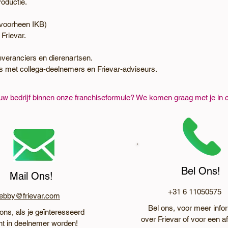
oductie.
(voorheen IKB)
Frievar.
veranciers en dierenartsen.
ns met collega-deelnemers en Frievar-adviseurs.
uw bedrijf binnen onze franchiseformule? We komen graag met je in c
Bel Ons!
Mail Ons!
+31 6 11050575
ebby@frievar.com
Bel ons, voor meer info
ons, als je geïnteresseerd
over Frievar of voor een a
nt in deelnemer worden!