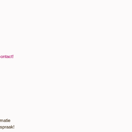
ontact!
rmatie
fspraak!