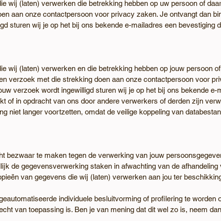
die wij (laten) verwerken die betrekking hebben op uw persoon of daart
oen aan onze contactpersoon voor privacy zaken. Je ontvangt dan bi
gd sturen wij je op het bij ons bekende e-mailadres een bevestiging d
die wij (laten) verwerken en die betrekking hebben op jouw persoon of
t een verzoek met die strekking doen aan onze contactpersoon voor pr
uw verzoek wordt ingewilligd sturen wij je op het bij ons bekende e-m
t of in opdracht van ons door andere verwerkers of derden zijn verwe
ning niet langer voortzetten, omdat de veilige koppeling van databest
ht bezwaar te maken tegen de verwerking van jouw persoonsgegevens
ellijk de gegevensverwerking staken in afwachting van de afhandelin
 kopieën van gegevens die wij (laten) verwerken aan jou ter beschikkin
geautomatiseerde individuele besluitvorming of profilering te worde
recht van toepassing is. Ben je van mening dat dit wel zo is, neem d