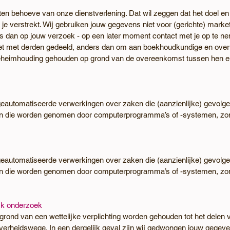
ten behoeve van onze dienstverlening. Dat wil zeggen dat het doel en
 je verstrekt. Wij gebruiken jouw gegevens niet voor (gerichte) marke
dan op jouw verzoek - op een later moment contact met je op te neme
 met derden gedeeld, anders dan om aan boekhoudkundige en overige
geheimhouding gehouden op grond van de overeenkomst tussen hen en 
geautomatiseerde verwerkingen over zaken die (aanzienlijke) gevol
ten die worden genomen door computerprogramma’s of -systemen, zond
geautomatiseerde verwerkingen over zaken die (aanzienlijke) gevol
ten die worden genomen door computerprogramma’s of -systemen, zond
ijk onderzoek
grond van een wettelijke verplichting worden gehouden tot het delen
overheidswege. In een dergelijk geval zijn wij gedwongen jouw gegeve