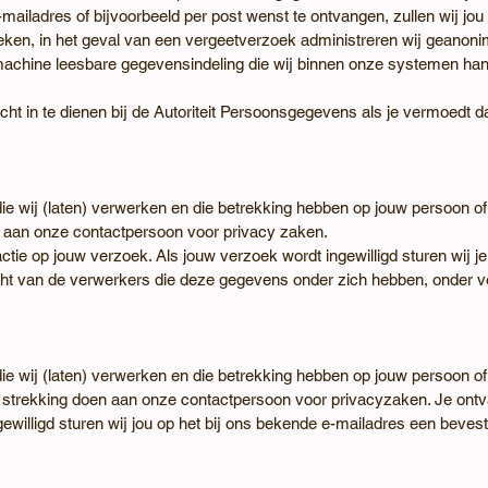
ailadres of bijvoorbeeld per post wenst te ontvangen, zullen wij jou 
eken, in het geval van een vergeetverzoek administreren wij geanoni
machine leesbare gegevensindeling die wij binnen onze systemen han
klacht in te dienen bij de Autoriteit Persoonsgegevens als je vermoed
ie wij (laten) verwerken en die betrekking hebben op jouw persoon of d
n aan onze contactpersoon voor privacy zaken.
tie op jouw verzoek. Als jouw verzoek wordt ingewilligd sturen wij j
cht van de verwerkers die deze gegevens onder zich hebben, onder v
ie wij (laten) verwerken en die betrekking hebben op jouw persoon of d
 strekking doen aan onze contactpersoon voor privacyzaken. Je ontv
ewilligd sturen wij jou op het bij ons bekende e-mailadres een beves