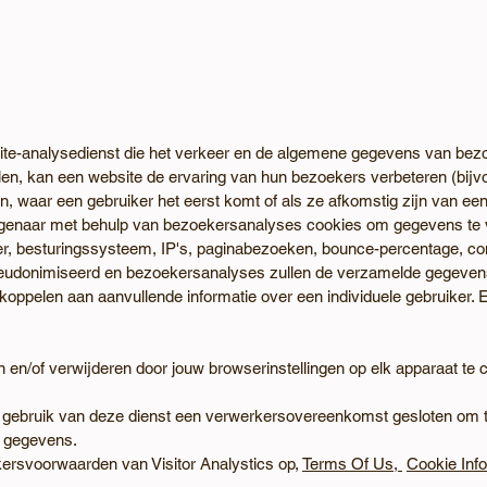
site-analysedienst die het verkeer en de algemene gegevens van bez
len, kan een website de ervaring van hun bezoekers verbeteren (bij
 waar een gebruiker het eerst komt of als ze afkomstig zijn van een 
igenaar met behulp van bezoekersanalyses cookies om gegevens te 
er, besturingssysteem, IP's, paginabezoeken, bounce-percentage, co
udonimiseerd en bezoekersanalyses zullen de verzamelde gegevens 
 koppelen aan aanvullende informatie over een individuele gebruiker. 
 en/of verwijderen door jouw browserinstellingen op elk apparaat te
et gebruik van deze dienst een verwerkersovereenkomst gesloten om 
w gegevens.
kersvoorwaarden van Visitor Analystics op,
Terms Of Us,
Cookie Inf