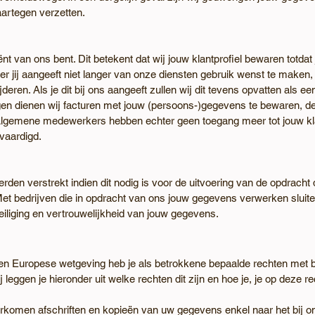
aartegen verzetten.
nt van ons bent. Dit betekent dat wij jouw klantproﬁel bewaren totdat j
r jij aangeeft niet langer van onze diensten gebruik wenst te maken
eren. Als je dit bij ons aangeeft zullen wij dit tevens opvatten als 
ingen dienen wij facturen met jouw (persoons-)gegevens te bewaren, d
. Algemene medewerkers hebben echter geen toegang meer tot jouw kl
vaardigd.
en verstrekt indien dit nodig is voor de uitvoering van de opdracht d
. Met bedrijven die in opdracht van ons jouw gegevens verwerken slu
iliging en vertrouwelijkheid van jouw gegevens.
n Europese wetgeving heb je als betrokkene bepaalde rechten met b
eggen je hieronder uit welke rechten dit zijn en hoe je, je op deze r
orkomen afschriften en kopieën van uw gegevens enkel naar het bij o