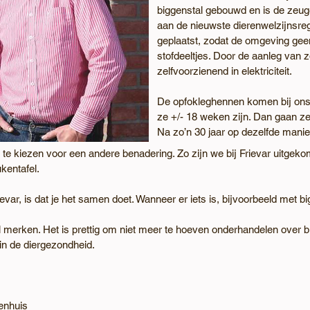
biggenstal gebouwd en is de zeug
aan de nieuwste dierenwelzijnsre
geplaatst, zodat de omgeving geen
stofdeeltjes. Door de aanleg van 
zelfvoorzienend in elektriciteit.
De opfokleghennen komen bij ons
ze +/- 18 weken zijn. Dan gaan ze
Na zo’n 30 jaar op dezelfde manie
e kiezen voor een andere benadering. Zo zijn we bij Frievar uitgeko
kentafel.
var, is dat je het samen doet. Wanneer er iets is, bijvoorbeeld met b
 merken. Het is prettig om niet meer te hoeven onderhandelen over b
in de diergezondheid.
tenhuis