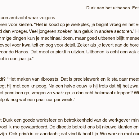
Durk aan het uitbenen. Fot
s een ambacht waar volgens 
en voor kiezen. “Het is koud op je werkplek, je begint vroeg en het v
dan vroeger. Veel jongeren zoeken hun geluk in andere sectoren.” Hij
ommige dingen kun je machinaal doen, maar goed uitbenen blijft mens
voel voor kwaliteit en oog voor detail. Zeker als je levert aan de hore
or de Hanos. Dat moet er piekfijn uitzien. Uitbenen is echt een vak da
et in een jaartje.”
t? “Het maken van ribroasts. Dat is precisiewerk en ik sta daar meest
zegt hij met een knipoog. Na een halve eeuw is hij trots dat hij het zwa
met pensioen ga, vragen ze vaak: ga je dan echt helemaal stoppen? Wi
elp ik nog wel een paar uur per week.”
 Durk een goede werksfeer en betrokkenheid van de werkgever min
voel ik me gewaardeerd. De directie betrekt ons bij nieuwe klanten en
jn. Ook privé is er aandacht; dat vind ik heel fijn. We werken met een