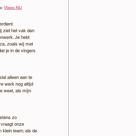
o: 
Vlees.NU
erdient 
 ziet het vak dan 
enwerk. Je hebt 
ca, zoals wij met 
t je in de vingers 
al alleen aan te 
re werk nog altijd 
e weet, als mijn 
stens zo 
 vraagt onze 
 klein team; als de 