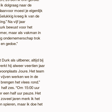
e ik dolgraag naar de 
aarvoor moest je eigenlijk 
elukkig kreeg ik van de 
.” Na vijf jaar 
urk bewust voor het 
emer, maar als vakman in 
dig ondernemerschap trok 
s en gedoe.”
 Durk als uitbener, altijd bij 
rkt hij alweer veertien jaar 
n woonplaats Joure. Het team 
n vijven werken we in de 
brengen het vlees rond.” 
 half zes. “Om 15:00 uur 
er een half uur pauze. Het 
 zoveel jaren merk ik het 
n spieren, maar ik doe het 