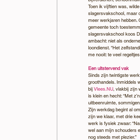
Toen ik vijftien was, wild
slagersvakschool, maar d
meer werkjaren hebben. G
gemeente toch toestemming
slagersvakschool koos D
ambacht: niet als ondern
loondienst. “Het zelfstan
me nooit: te veel regeltje
Een uitstervend vak
Sinds zijn twintigste werkt
groothandels. Inmiddels we
bij 
Vlees.NU
, vlakbij zij
is klein en hecht: “Met z’
uitbeenruimte, sommigen 
Zijn werkdag begint al om
zijn we klaar, met drie ke
werk is fysiek zwaar: “Na
wel aan mijn schouders e
nog steeds met plezier.”