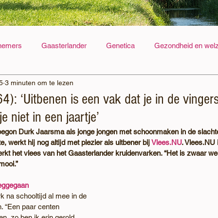
nemers
Gaasterlander
Genetica
Gezondheid en welz
5
3 minuten om te lezen
rvoer
Voer
Archief
): ‘Uitbenen is een vak dat je in de vinger
je niet in een jaartje’
 begon Durk Jaarsma als jonge jongen met schoonmaken in de slachter
 werkt hij nog altijd met plezier als uitbener bij 
Vlees.NU
. 
Vlees.NU
rkt het vlees van het Gaasterlander kruidenvarken. “Het is 
zwaar werk
mooi.”
weggegaan
k na schooltijd al mee in de 
. “Een paar centen 
, zo ben ik erin gerold. 