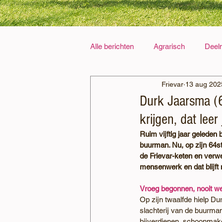
Alle berichten
Agrarisch
Deel
Frievar
13 aug 202
Kruidenmix
Partners
Ve
Durk Jaarsma (64
krijgen, dat leer 
Ruim vijftig jaar geleden
buurman. Nu, op zijn 64ste,
de Frievar-keten en verwe
mensenwerk en dat blijft 
Vroeg begonnen, nooit 
Op zijn twaalfde hielp Dur
slachterij van de buurman
bijverdienen, schoonmaken