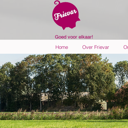
Goed voor elkaar!
Home
Over Frievar
O