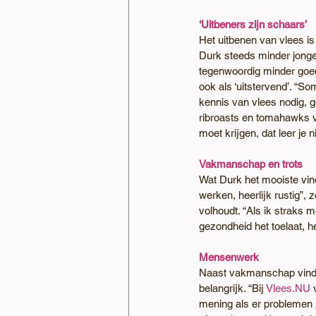
‘Uitbeners zijn schaars’
Het uitbenen van vlees i
Durk steeds minder jonger
tegenwoordig minder goed 
ook als ‘uitstervend’. “S
kennis van vlees nodig, ge
ribroasts en tomahawks vo
moet krijgen, dat leer je ni
Vakmanschap en trots
Wat Durk het mooiste vind
werken, heerlijk rustig”, 
volhoudt. “Als ik straks 
gezondheid het toelaat, h
Mensenwerk
Naast vakmanschap vindt
belangrijk. “Bij 
Vlees.NU
 
mening als er problemen zi