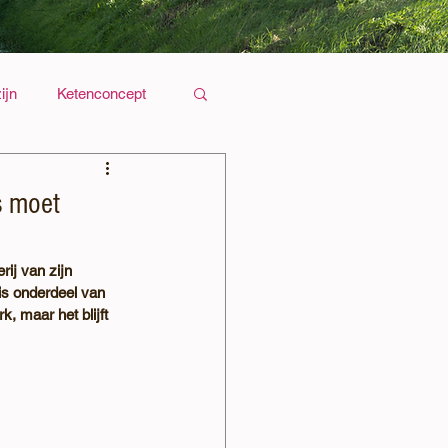
ijn
Ketenconcept
s moet
ij van zijn 
 is onderdeel van 
, maar het blijft 