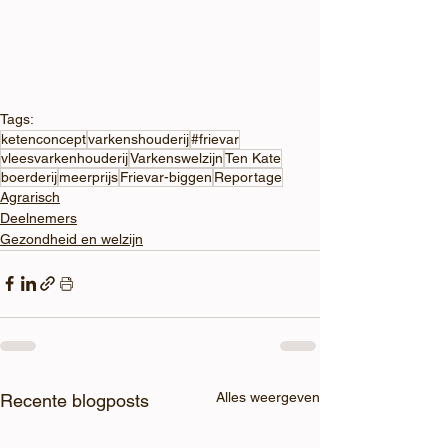
Tags:
ketenconcept
varkenshouderij
#frievar
vleesvarkenhouderij
Varkenswelzijn
Ten Kate
boerderij
meerprijs
Frievar-biggen
Reportage
Agrarisch
Deelnemers
Gezondheid en welzijn
Alles weergeven
Recente blogposts