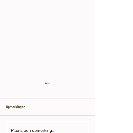
Opmerkingen
Aftermovie: Ketendag Frievar bij
Hygiënespecialist Arj
Plaats een opmerking...