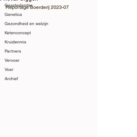
Gaasterlander
Reportage Boerderij 2023-07
Genetica
Gezondheid en welzijn
Ketenconcept
Kruidenmix
Partners
Vervoer
Voer
Archief