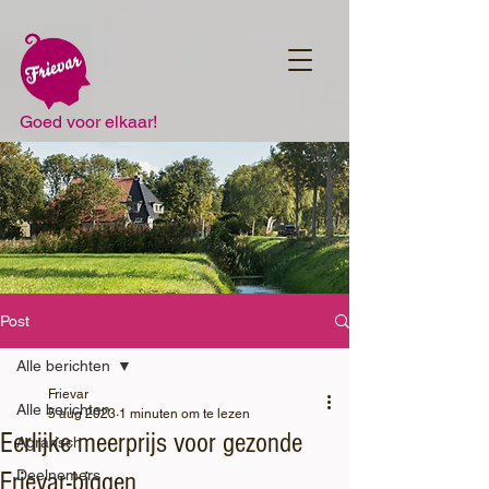
Goed voor elkaar!
Post
Alle berichten
Frievar
Alle berichten
5 aug 2023
1 minuten om te lezen
Eerlijke meerprijs voor gezonde
Agrarisch
Frievar-biggen
Deelnemers