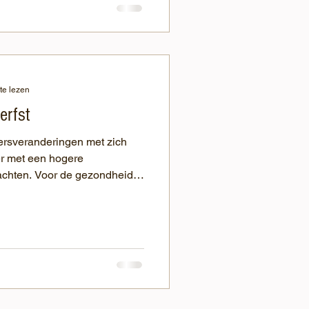
te lezen
erfst
eersveranderingen met zich
r met een hogere
achten. Voor de gezondheid
s het belangrijk om hier tijdig
geloven we dat een goed
zonde dieren en sterkere
 aandacht te besteden aan
 beter voorbereid op de