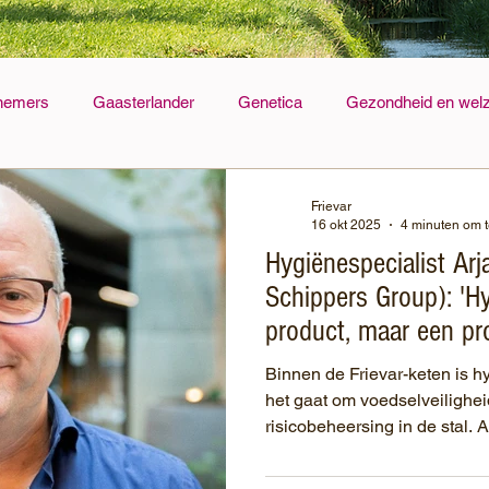
nemers
Gaasterlander
Genetica
Gezondheid en welz
rvoer
Voer
Archief
Frievar
16 okt 2025
4 minuten om t
Hygiënespecialist Ar
Schippers Group): 'H
product, maar een pr
Binnen de Frievar-keten is hy
het gaat om voedselveilighei
risicobeheersing in de stal. A
hygiënespecialist varkenshou
Group en is vaste adviseur v