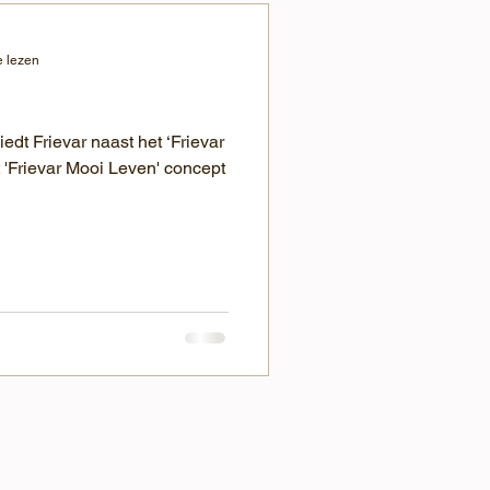
e lezen
dt Frievar naast het ‘Frievar
 'Frievar Mooi Leven' concept