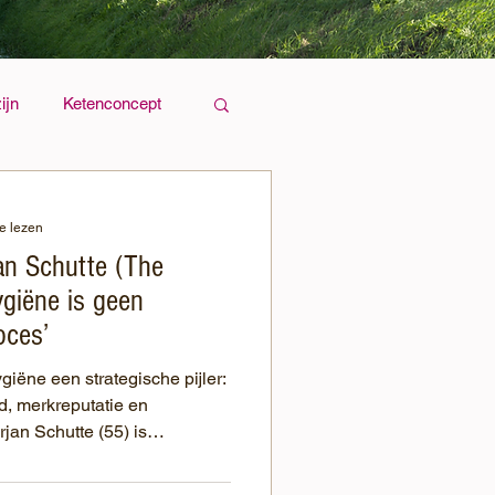
ijn
Ketenconcept
e lezen
jan Schutte (The
ygiëne is geen
oces’
giëne een strategische pijler:
d, merkreputatie en
rjan Schutte (55) is
derij bij The Schippers
oor Frievar-deelnemers.