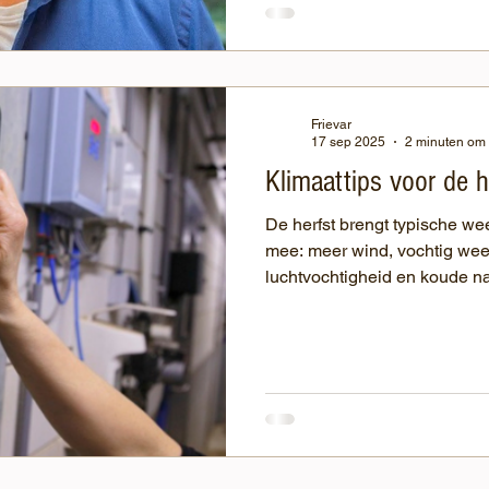
Frievar
17 sep 2025
2 minuten om 
Klimaattips voor de h
De herfst brengt typische w
mee: meer wind, vochtig wee
luchtvochtigheid en koude n
en het welzijn van de dieren i
op in te spelen. Bij Frievar 
stalklimaat bijdraagt aan ge
bedrijven. Door in de herfst
klimaat en onderhoud, ben je
wintermaanden.